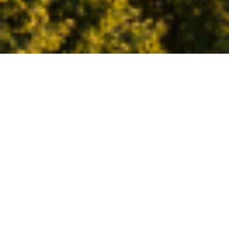
Home
>
News
>
Annunciazione. Dal Medioevo al Barocco
Domenica 23 marzo
alle
ore 17.30
il
Santuario
della Beata Vergine del Murazzo
a Modena